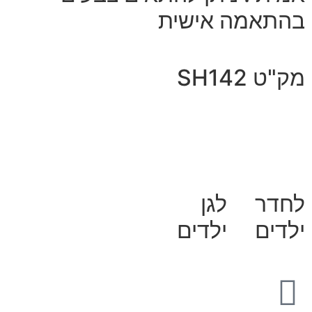
בהתאמה אישית
מק"ט SH142
לחדר
לגן
ילדים
ילדים