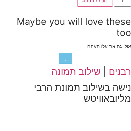
Add to cart
ונה
ף
למנט
Maybe you will love thes
quanti
to
לי גם את אלו תאהבו
בנים
|
שילוב תמונה
ישה בשילוב תמונת הרבי
ליובאוויטש
₪
₪
בחרו אפשרויות