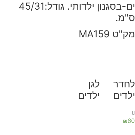
ים-בסגנון ילדותי. גודל:45/31
"מ.
"ט MA159
חדר
לגן
לדים
ילדים
₪
6